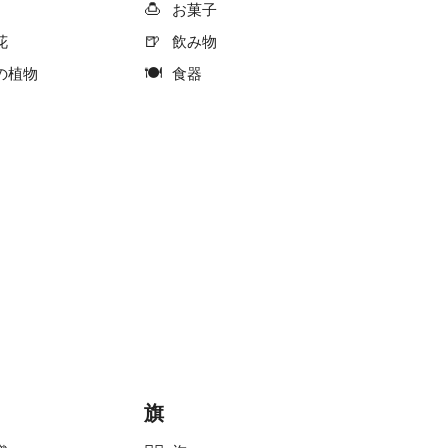
🍮
お菓子
🍺
花
飲み物
🍽
の植物
食器
旗