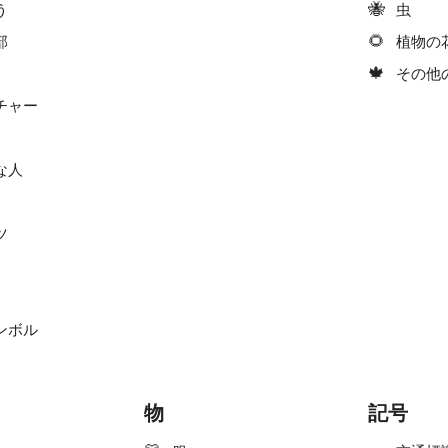
🐝
う
虫
🌻
部
植物の
🍁
その他
チャー
な人
ツ
ンボル
物
記号