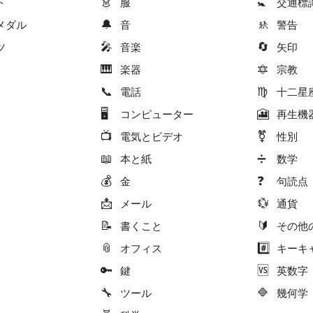
👗
🚼
ト
服
交通標
🔔
🚸
メダル
音
警告
🎤
🔄
ツ
音楽
矢印
🎹
🔯
楽器
宗教
📞
♍
電話
十二星
🖥
🎦
コンピューター
再生機
📺
⚧
電気とビデオ
性別
📖
➗
本と紙
数学
💰
❓
金
句読点
📩
💱
メール
通貨
📝
🔰
書くこと
その他
📎
#️⃣
オフィス
キーキ
🔑
🆚
鍵
英数字
🔧
🔷
ツール
幾何学