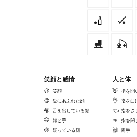
🏏
🏑
⛸
🎣
笑顔と感情
人と体
😉
👋
笑顔
指を開
😍
👌
愛にあふれた顔
指を曲
🤪
👈
舌を出している顔
指をさ
🤭
👊
顔と手
指を閉
🤨
🙌
疑っている顔
両手