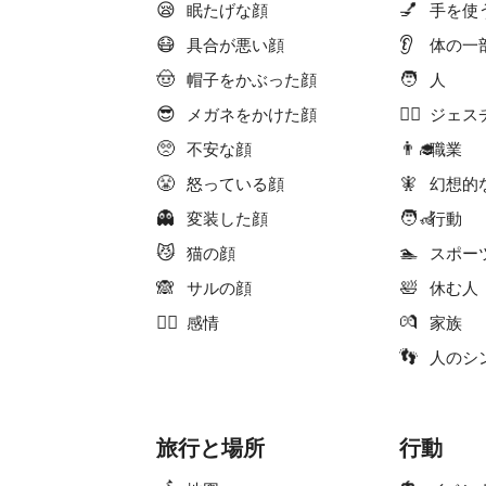
😪
💅
眠たげな顔
手を使
😷
👂
具合が悪い顔
体の一
🤠
🧑
帽子をかぶった顔
人
😎
🙇‍♀️
メガネをかけた顔
ジェス
🥺
👨‍🎓
不安な顔
職業
😤
🧚
怒っている顔
幻想的
👻
🧑‍🦽
変装した顔
行動
😼
🏊
猫の顔
スポー
🙈
🛀
サルの顔
休む人
❤️‍🔥
💏
感情
家族
👣
人のシ
旅行と場所
行動