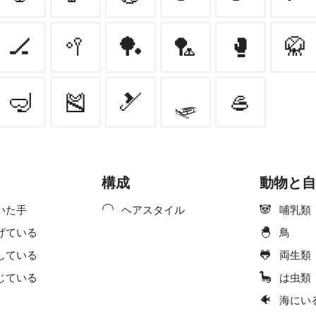
🏒
🥍
🏓
🏸
🥊
🥋
🤿
🎽
🎿
🛷
🥌
構成
動物と自
🦲
🐼
いた手
ヘアスタイル
哺乳類
🐣
げている
鳥
🐸
している
両生類
🦕
じている
は虫類
🐠
海にい