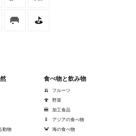
🥅
⛳
然
食べ物と飲み物
🍌
フルーツ
🍄
野菜
🍔
加工食品
🍢
アジアの食べ物
🦀
る動物
海の食べ物