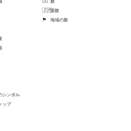
🏳️‍🌈
識
旗
🇯🇵
国旗
🏴󠁧󠁢󠁥󠁮󠁧󠁿
地域の旗
座
器
のシンボル
ャップ