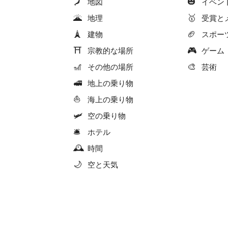
🗾
🎃
地図
イベン
🌋
🥇
地理
受賞と
🗼
🏈
建物
スポー
⛩
🎮
宗教的な場所
ゲーム
🎢
🎨
その他の場所
芸術
🚅
地上の乗り物
⛵
海上の乗り物
🛩
空の乗り物
🛎
ホテル
🕰
時間
🌙
空と天気