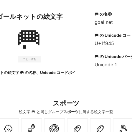
🥅 の名称
ゴールネットの絵文字
goal net
🥅
🥅 の Unicode 
U+1f945
🥅 の Unicode 
コピーする
Unicode 1
の絵文字 🥅 の名称、Unicode コードポイ
スポーツ
絵文字 🥅 と同じグループ
スポーツ
に属する絵文字一覧
🥎
🏀
🏐
🏈
🏉
🎾