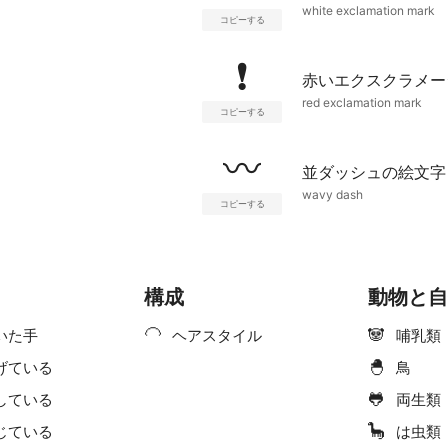
white exclamation mark
コピーする
❗
赤いエクスクラメー
red exclamation mark
コピーする
〰
並ダッシュの絵文字
wavy dash
コピーする
構成
動物と自
🦲
🐼
いた手
ヘアスタイル
哺乳類
🐣
げている
鳥
🐸
している
両生類
🦕
じている
は虫類