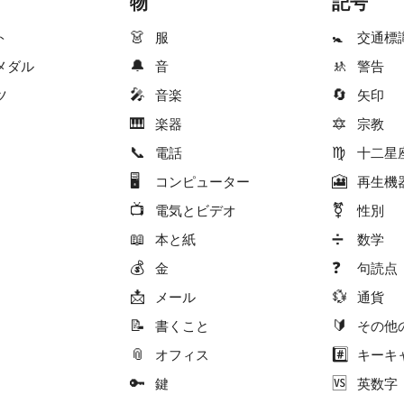
物
記号
👗
🚼
ト
服
交通標
🔔
🚸
メダル
音
警告
🎤
🔄
ツ
音楽
矢印
🎹
🔯
楽器
宗教
📞
♍
電話
十二星
🖥
🎦
コンピューター
再生機
📺
⚧
電気とビデオ
性別
📖
➗
本と紙
数学
💰
❓
金
句読点
📩
💱
メール
通貨
📝
🔰
書くこと
その他
📎
#️⃣
オフィス
キーキ
🔑
🆚
鍵
英数字