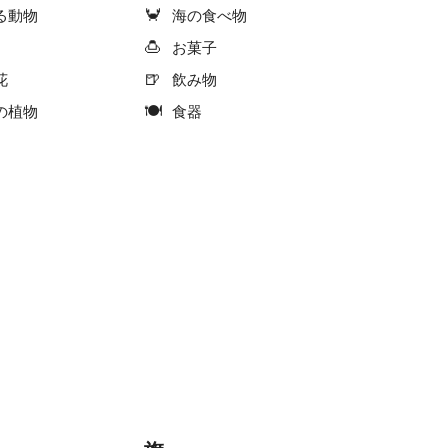
🦀
る動物
海の食べ物
🍮
お菓子
🍺
花
飲み物
🍽
の植物
食器