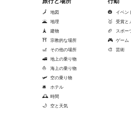
旅行と場所
行動
🗾
🎃
地図
イベン
🌋
🥇
地理
受賞と
🗼
🏈
建物
スポー
⛩
🎮
宗教的な場所
ゲーム
🎢
🎨
その他の場所
芸術
🚅
地上の乗り物
⛵
海上の乗り物
🛩
空の乗り物
🛎
ホテル
🕰
時間
🌙
空と天気