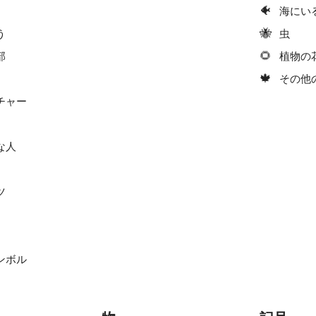
🐠
海にい
🐝
う
虫
🌻
部
植物の
🍁
その他
チャー
な人
ツ
ンボル