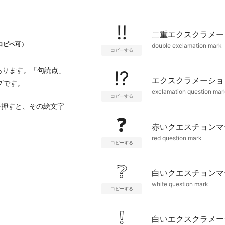
‼
二重エクスクラメー
コピペ可）
double exclamation mark
コピーする
あります。「句読点」
⁉
エクスクラメーショ
ープです。
exclamation question mar
コピーする
を押すと、その絵文字
❓
赤いクエスチョンマ
red question mark
コピーする
❔
白いクエスチョンマ
white question mark
コピーする
❕
白いエクスクラメー