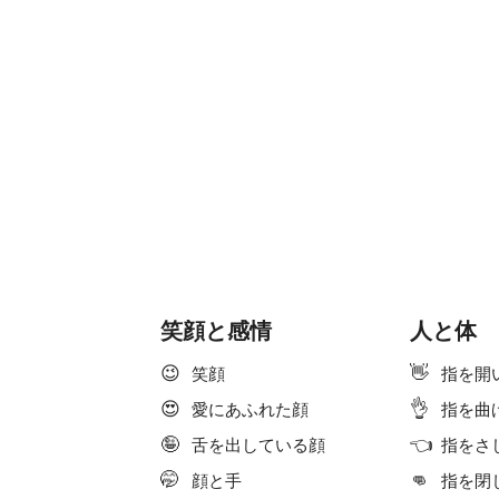
笑顔と感情
人と体
😉
👋
笑顔
指を開
😍
👌
愛にあふれた顔
指を曲
🤪
👈
舌を出している顔
指をさ
🤭
👊
顔と手
指を閉