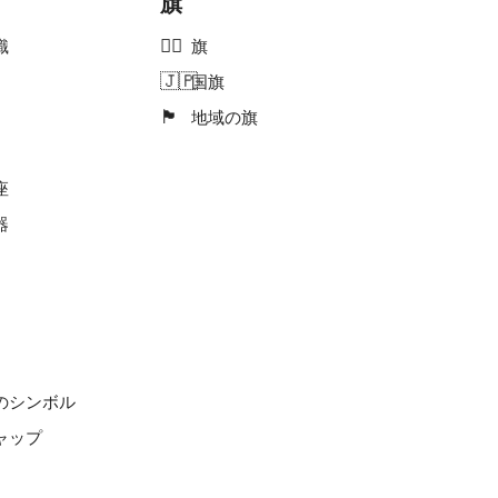
旗
🏳️‍🌈
識
旗
🇯🇵
国旗
🏴󠁧󠁢󠁥󠁮󠁧󠁿
地域の旗
座
器
のシンボル
ャップ