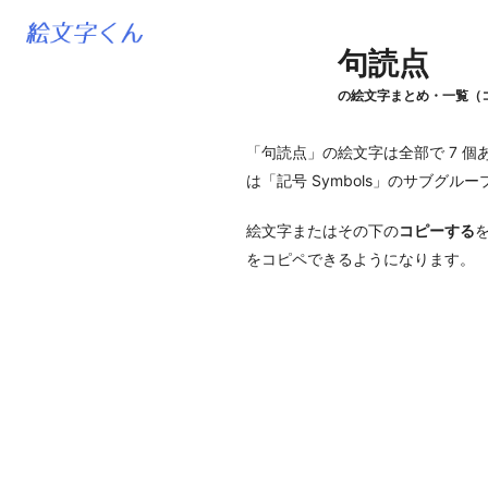
句読点
の絵文字まとめ・一覧（
「句読点」の絵文字は全部で 7 個
は「記号 Symbols」のサブグル
絵文字またはその下の
コピーする
をコピペできるようになります。