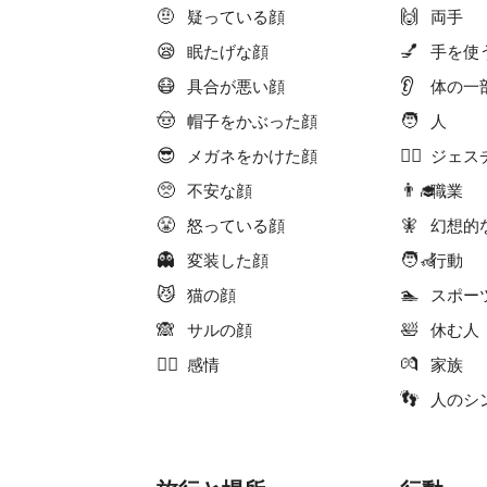
🤨
🙌
疑っている顔
両手
😪
💅
眠たげな顔
手を使
😷
👂
具合が悪い顔
体の一
🤠
🧑
帽子をかぶった顔
人
😎
🙇‍♀️
メガネをかけた顔
ジェス
🥺
👨‍🎓
不安な顔
職業
😤
🧚
怒っている顔
幻想的
👻
🧑‍🦽
変装した顔
行動
😼
🏊
猫の顔
スポー
🙈
🛀
サルの顔
休む人
❤️‍🔥
💏
感情
家族
👣
人のシ